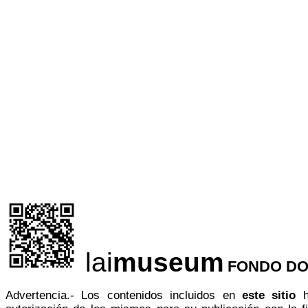
lai
museum
FONDO DO
Advertencia.- Los contenidos incluidos en
este sitio
ha