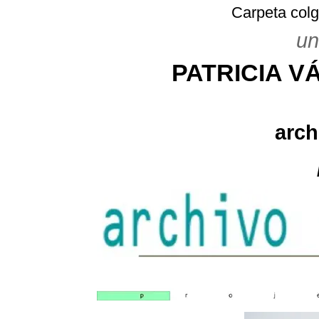
Carpeta colg
un
PATRICIA 
arch
---------------------------------