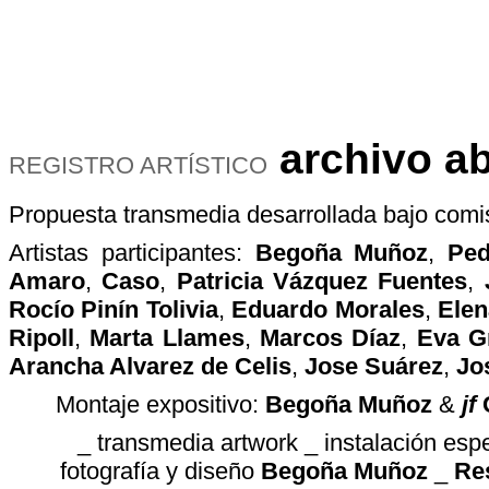
archivo ab
REGISTRO ARTÍSTICO
Propuesta transmedia desarrollada bajo comis
Artistas participantes:
Begoña Muñoz
,
Ped
Amaro
,
Caso
,
Patricia Vázquez Fuentes
,
Rocío Pinín Tolivia
,
Eduardo Morales
,
Elen
Ripoll
,
Marta Llames
,
Marcos Díaz
,
Eva G
Arancha Alvarez de Celis
,
Jose Suárez
,
Jo
Montaje expositivo:
Begoña Muñoz
&
jf
C
_ transmedia artwork _ instalación espec
fotografía y diseño
Begoña Muñoz
_
Re