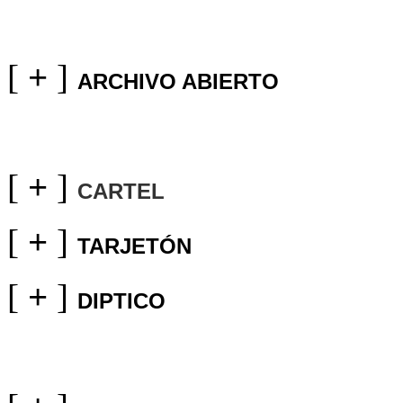
[
+
]
ARCHIVO ABIERTO
[
+
]
CARTEL
[
+
]
TARJETÓN
[
+
]
DIPTICO