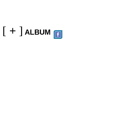
[
+
]
ALBUM