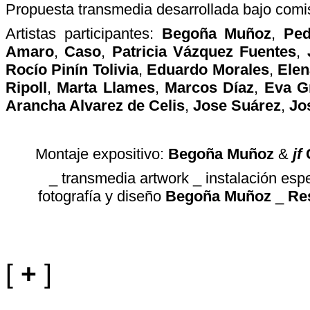
Propuesta transmedia desarrollada bajo comis
Artistas participantes:
Begoña Muñoz
,
Ped
Amaro
,
Caso
,
Patricia Vázquez Fuentes
,
Rocío Pinín Tolivia
,
Eduardo Morales
,
Elen
Ripoll
,
Marta Llames
,
Marcos Díaz
,
Eva G
Arancha Alvarez de Celis
,
Jose Suárez
,
Jo
Montaje expositivo:
Begoña Muñoz
&
jf
C
_ transmedia artwork _ instalación espec
fotografía y diseño
Begoña Muñoz
_
Re
[
+
]