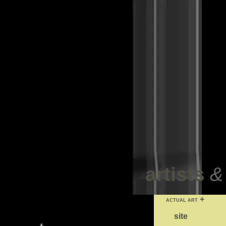
artists
+
ACTUAL ART
site