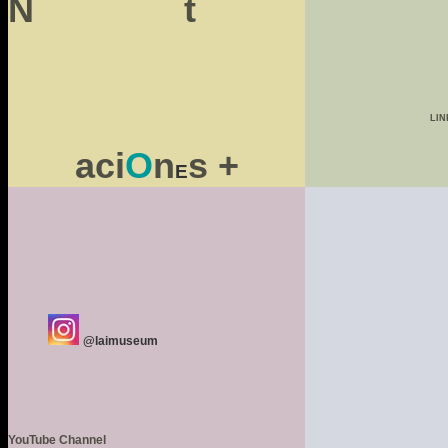
N t
LIN
aci
O
n
s
+
E
@laimuseum
YouTube Channel