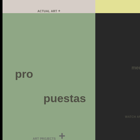
+
ACTUAL ART
me
pro
puestas
WATCH A
+
ART PROJECTS