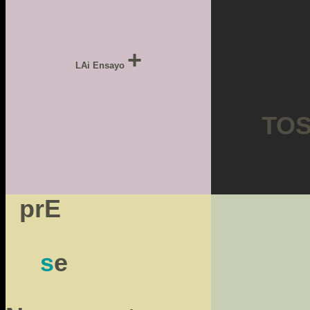
+
LAi Ensayo
TO
prE
s
e