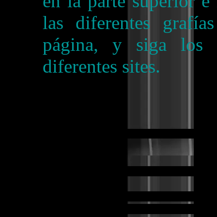
en la parte superior e 
las diferentes grafí
página, y siga los 
diferentes sites.