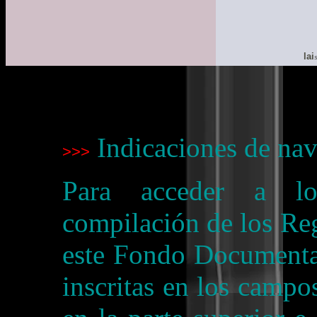
lai
s
Indicaciones de na
>>>
Para acceder a lo
compilación de los Reg
este Fondo Documental
inscritas en los campo