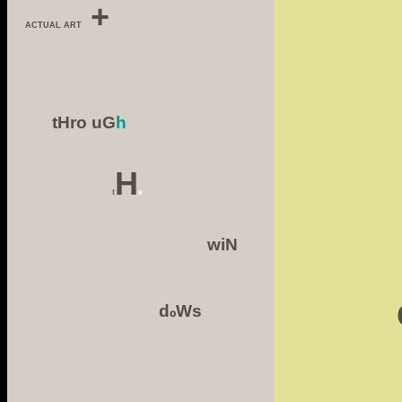
+
ACTUAL ART
tHro
u
G
h
H
t
e
w
i
N
d
Ws
o