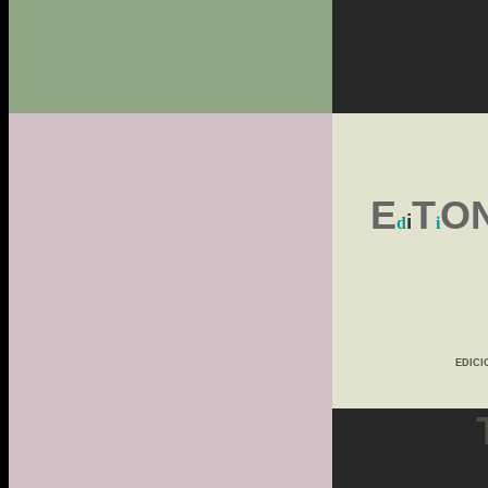
a
E
T
O
i
d
i
EDICI