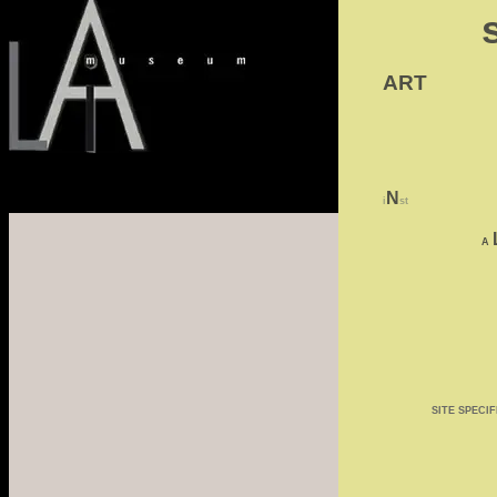
ART
N
i
st
A
SITE SPECIF