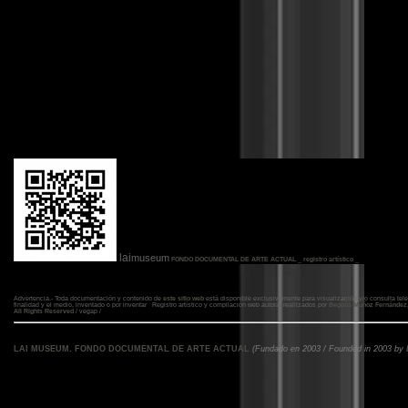
la
i
museum
FONDO DOCUMENTAL DE ARTE ACTUAL _ registro artístico _
Advertencia.- Toda documentación y contenido de
este sitio web
está disponible exclusivamente para visualización y/o consulta tele
finalidad y el medio, inventado o por inventar Registro artístico y compilación web autoral reallizados por
Begoña Muñoz Fernández
All Rights Reserved
/ vegap /
LAI MUSEUM
.
FONDO DOCUMENTAL DE ARTE ACTUAL
(Fundado en 2003 / Founded in 2003 by