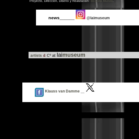
Proyecto, Dirección, Diseño y Realización:
Begoña Muñoz
.
______
news
@laimuseum
lai
museum
at
artists
&
Cº
Klauss van Damme
___