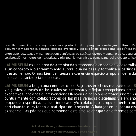
Los diferentes
sites
que componen este espacio virtual en progreso constituyen un Fondo Docum
documenta y alberga la genesis, proceso evolutivo y exposición de propuestas específicas ma
proposiciones
,
, textos y manifestaciones artísticas de carácter diverso y plural, o de cuestio
colaboración con otros de naturaleza y planteamientos afines, como parte del proyecto artíst
LAI MUSEUM
es una obra de arte híbrida y transmedia concebida y desarrol
a un concepto y
planteammiento autoral que se basa y formaliza a partir de 
nuestro tiempo. O más bien de nuestra experencia espacio-temporal, de la d
esencia de tantas y tantas cosas.
LAI MUSEUM
alberga una compilación de Registros Artísticos realizados por
B
y digitales, a través de los cuales se expresan y reflejan percepciones pres
expositivos, acciones e intervenciones llevadas a cabo o que transcurrieron en
puntualmente con colaboradores de las más variadas disciplinas y ejercient
propuesta específica, se han implicado y/o colaborado temporalmente con
participando e invitando a participar del proyecto. A indagar en la natural
existencia. Las páginas que componen este sitio se agrupan en diferentes port
¬
Actual Art
through the window
s
/
Instalaciones
¬
Actual Art
through the window
s
/
Exposiciones