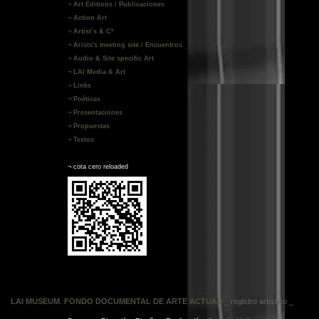
¬
Art Editions
/
Publicaciones
¬
Action Art
¬
Artist´s & Cº
¬
Arists's meeting site
/
Encuentros
¬
Audio & Site specific Art
¬
LAI Media & Art
¬
Links
¬
Poéticas
¬
Presentaciones
¬
Propuestas
¬
Textos
¬
cota cero reloaded
LAI MUSEUM
.
FONDO DOCUMENTAL DE ARTE ACTUAL
_ registro artístico _