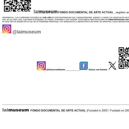
lai
museum
registro ar
FONDO DOCUMENTAL DE ARTE ACTUAL
_
Advertencia.- Los contenidos incluidos en
este sitio
ha sido facilitada por sus correspondientes autores y cuenta con autorización de lo
uso, en su caso, sea cual fuere la finalidad y el medio, inventado o por inventar. Esta página web forma parte de
/www.laimuseum.co
en este sitio al amparo de la Ley de la Propiedad Intelectual, con autorización y aquiescencia de todas las personas cuyas aportacion
@laimuseum
@klaussvandamme
____________
Klauss van Damme
-
FONDO DOCUMENTAL DE ARTE ACTUAL
(
Founded in 2003 / Fundado en
200