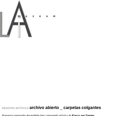
archivo abierto
_
carpetas colgantes
REGISTRO ARTÍSTICO
Propuesta transmedia desarrollada bajo comisariado artístico de
Klauss van Damme