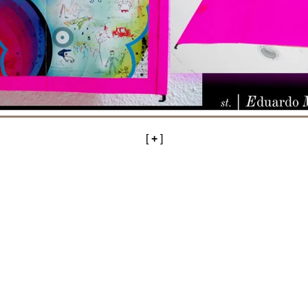
[
+
]