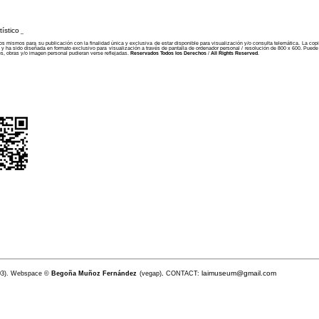
tístico
_
s mismos para su publicación con la finalidad única y exclusiva de estar disponible para visualización y/o consulta telemática. La copia,
m
y ha sido
diseñada en formato exclusivo para visualización a través de pantalla de ordenador personal / resolución de 800 x 600. Puede
es, obras y/o imagen personal pudieran verse reflejadas.
Reservados Todos los Derechos
/
All Rights Reserve
d
.
laimuseum@gmail.com
3). Webspace ©
Begoña Muñoz Fernández
(vegap)
.
CONTACT: