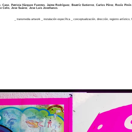
o
,
Caso
,
Patricia Vázquez Fuentes
,
Jaime Rodríguez
,
Beatríz Gutierrez
,
Carlos Pérez
,
Rocío Pinín 
e Celis
,
Jose Suárez
,
Jose Luis Jovellanos
.
_ transmedia artwork _ instalación específica _ conceptualización, dirección, registro artístico,