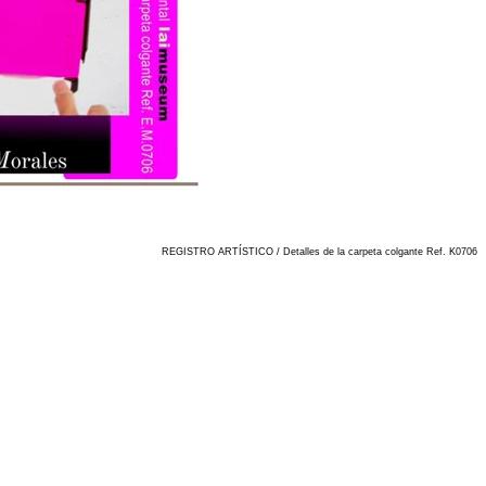
REGISTRO ARTÍSTICO / Detalles de la carpeta colgante Ref. K0706