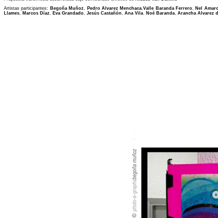
Artistas participantes:
Begoña Muñoz
,
Pedro Alvarez Menchaca
,
Valle Baranda Ferrero
,
Nel Amar
Llames
,
Marcos Díaz
,
Eva Grandado
,
Jesús Castañón
,
Ana Vila
.
Noé Baranda
,
Arancha Alvarez d
----------------------------