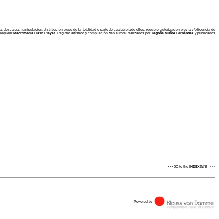
 descarga, manipulación, distribución o uso de la totalidad o parte de cualquiera de ellos, requiere autorización previa y/o licencia de
 requerir
Macromedia Flash Player
. Registro artístico y c
ompilación web autoral realizados por
Begoña Muñoz Fernández
y publicados
site
>>>
GO to the
INDEX
>>>
Powered by