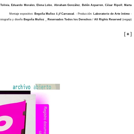
Tolivia
,
Eduardo Morales
,
Elena Lobo
,
Abraham González
,
Belén Azparren
,
César Ripoll
,
Marta
Montaje expositivo:
Begoña Muñoz
&
jf
Carrascal
. - Producción:
Laboratorio de Arte íntimo
-
 fotografía y diseño
Begoña Muñoz
_
Reservados Todos los Derechos
/
All Rights Reserved
(vegap)
[
+
]