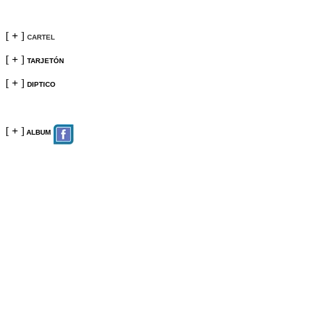
[
+
]
CARTEL
[
+
]
TARJETÓN
[
+
]
DIPTICO
[
+
]
ALBUM