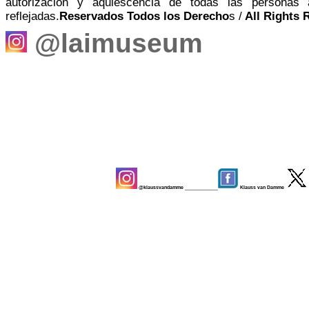
autorización y aquiescencia de todas las personas 
reflejadas.
Reservados Todos los Derecho
s /
All Rights 
@laimuseum
@klaussvandamme
____________
Klauss van Damme