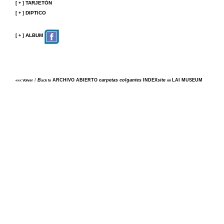
TARJETÓN
[
+
]
DIPTICO
[
+
]
ALBUM
[
+
]
/
B
ARCHIVO ABIERTO
carpetas colgantes
INDEX
site
LAI MUSEUM
<<<
Volver
ack to
on