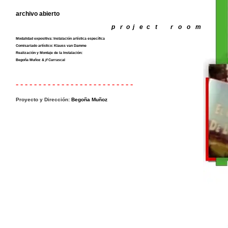
archivo abierto
p
-
r
-
o
.
j
-
e
-
c
-
t
-----
r
-
o
-
o
-
m
Modalidad expositiva: Instalación artística específica
Comisariado artístico:
Klauss van Damme
Realización y Montaje de la Instalación:
Begoña Muñoz
&
jf
Carrascal
- - - - - - - - - - - - - - - - - - - - - - - - - -
Proyecto y Dirección:
Begoña Muñoz