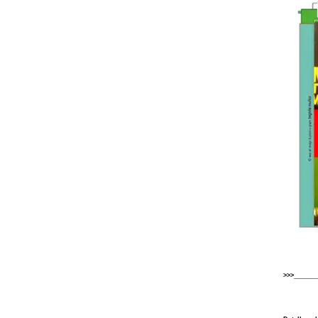
>>>______