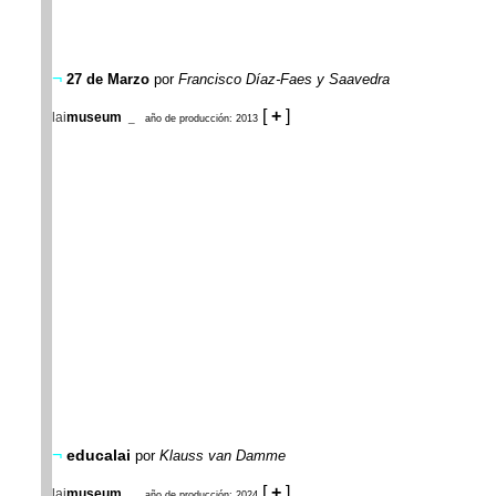
¬
27 de Marzo
por
Francisco Díaz-Faes y Saavedra
[
+
]
lai
museum
_
año de producción: 2013
¬
educa
lai
por
Klauss van Damme
[
+
]
lai
museum
_
año de producción: 2024