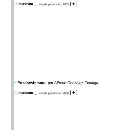
[
+
]
lai
museum
_
año de producción: 2005
¬
Posdarwinismo
por
Alfredo González Colunga
[
+
]
lai
museum
_
año de producción: 2008