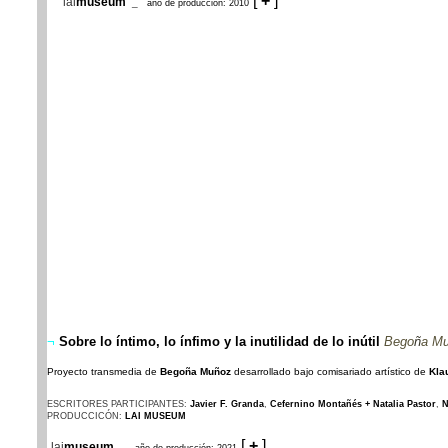
[
+
]
lai
museum
_
año de producción: 2010
¬
Sobre lo íntimo, lo ínfimo y la inutilidad de lo inútil
Bego
ñ
a M
Proyecto transmedia de
Begoña Muñoz
desarrollado bajo comisariado artístico de
Kla
ESCRITORES PARTICIPANTES:
Javier F. Granda
,
Cefernino Montañés + Natalia Pastor
,
N
PRODUCCICÓN:
LAI MUSEUM
[
+
]
lai
museum
_