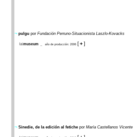
¬
pulgu
por
Fundación Perruno-Situacionista Laszlo-Kovacks
[
+
]
lai
museum
_
año de producción: 2006
¬
S
inedie, de la edición al fetiche
por
María Castellanos Vicente