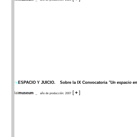
¬
ESPACIO Y JUICIO.
Sobre la IX Convocatoria
"Un espacio en
[
+
]
lai
museum
_
año de producción: 2007