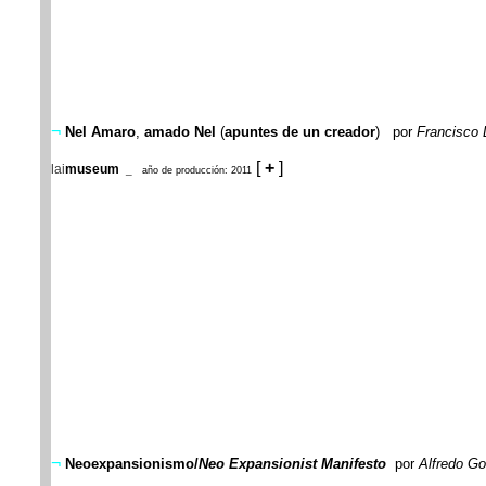
¬
Nel Amaro
,
amado Nel
(
apuntes de un creador
)
por
Francisco 
[
+
]
lai
museum
_
año de producción: 2011
¬
Neoexpansionismo/
Neo Expansionist Manifesto
por
Alfredo Go