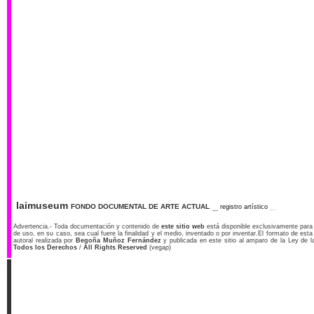
_
laimuseum
_
FONDO DOCUMENTAL DE ARTE ACTUAL
registro artístico
Advertencia.- Toda documentación y contenido de
este sitio web
está disponible exclusivamente para v
de uso, en su caso, sea cual fuere la finalidad y el medio, inventado o por inventar.El formato de es
autoral realizada por
Begoña Muñoz Fernández
y publicada en este sitio al amparo de la Ley de l
Todos los Derechos
/
All Rights Reserved
(vegap)