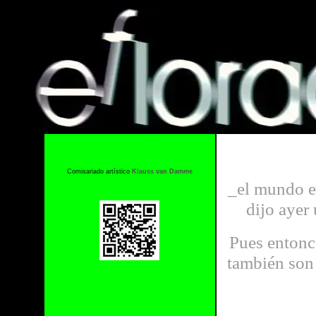
Comisariado artístico
Klauss van Damme
_el mundo es
dijo ayer 
Pues entonc
también son