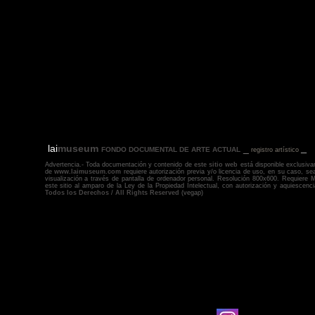
_
lai
museum
_
FONDO DOCUMENTAL DE ARTE ACTUAL
registro artístico
Advertencia.- Toda documentación y contenido de
este sitio web
está disponible exclusiva
de
www.laimuseum.co
m
requiere autorización previa y/o licencia de uso, en su caso, sea
visualización a través de pantalla de ordenador personal. Resolución 800x600. Requiere
M
este sitio al amparo de la Ley de la Propiedad Intelectual, con autorización y aquiescen
Todos los Derechos
/
All Rights Reserved
(vegap)