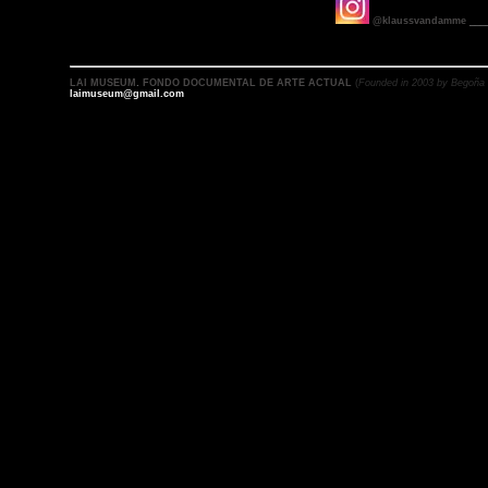
@klaussvandamme
___
LAI MUSEUM
.
FONDO DOCUMENTAL DE ARTE ACTUAL
(
Founded in 2003 by Begoña
laimuseum@gmail.com