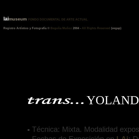
lai
museum
FONDO DOCUMENTAL DE ARTE ACTUAL
Registro Artístico y Fotografía ©
Begoña Muñoz
2004 -
All Rights Reserved
(vegap)
YOLAND
-
Técnica: Mixta. Modalidad exposit
-
Fechas de Exposición en
LAi
: D