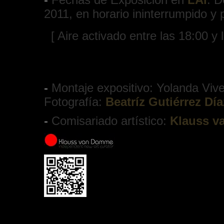
2011, en horario ininterrumpido y p
[ Aire activado entre las 18:00 y 
-
Montaje expositivo: Yolanda Viv
Fotografía:
Beatríz Gutiérrez Día
-
Comisariado artístico:
Klauss 