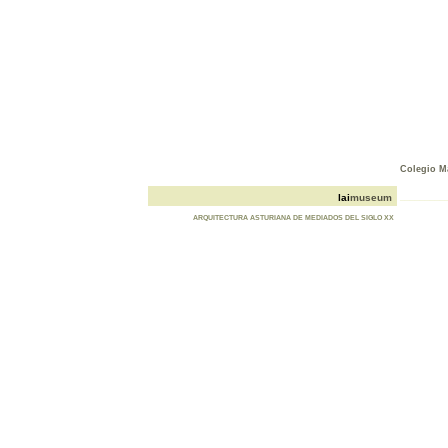
Colegio M
_________
lai
museum
ARQUITECTURA ASTURIANA DE MEDIADOS DEL SIGLO XX