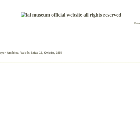
Foto
ayor América, Valdés Salas 15,
Oviedo
, 1954
__________________________________________________________________________________________