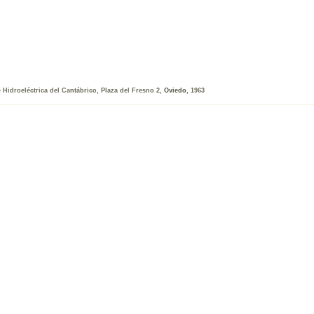
e Hidroeléctrica del Cantábrico, Plaza del Fresno 2,
Oviedo
, 1963
__________________________________________________________________________________________