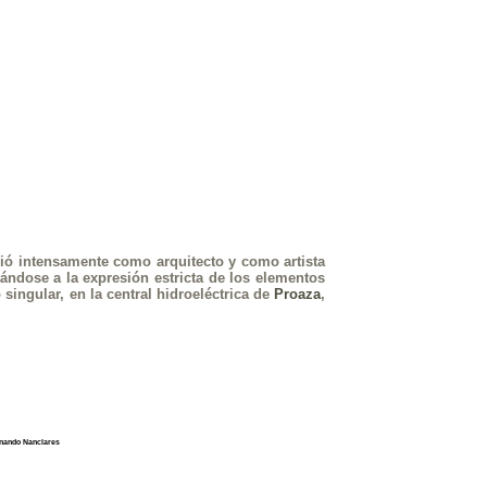
rció intensamente como arquitecto y como artista
tándose a la expresión estricta de los elementos
ingular, en la central hidroeléctrica de
Proaza
,
nando Nanclares