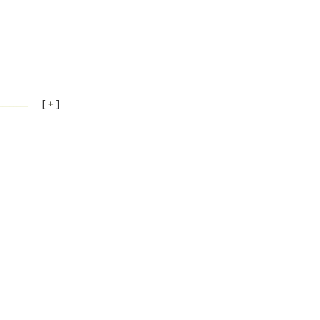
[
+
]
________