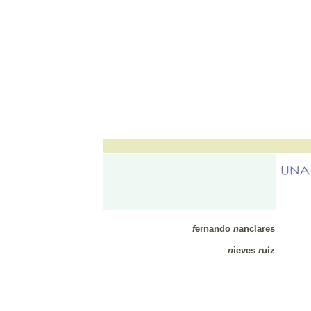
f
ernando
n
anclares
n
ieves
r
uíz