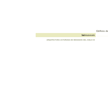
Edificio d
lai
museum
_________
ARQUITECTURA ASTURIANA DE MEDIADOS DEL SIGLO XX