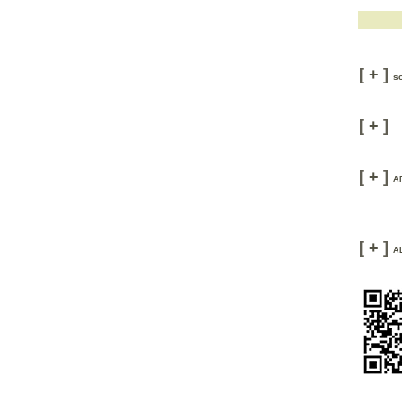
[
+
]
s
[
+
]
[
+
]
A
[
+
]
A