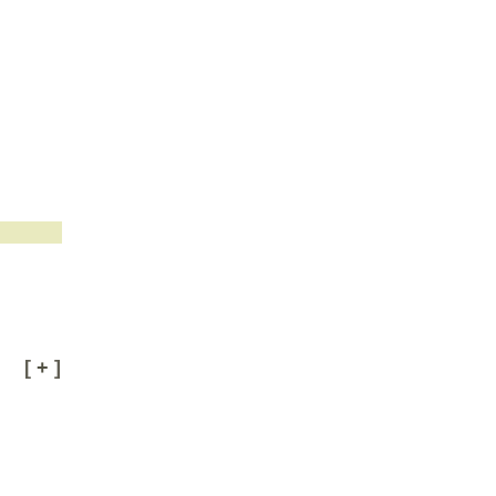
[
+
]