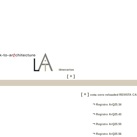
itinerarios
[
+
]
[
+
]
cota cero reloaded
REVISTA C
¬
Registro ArQ25.34
¬
Registro ArQ25.43
¬
Registro ArQ25.55
¬
Registro ArQ25.56