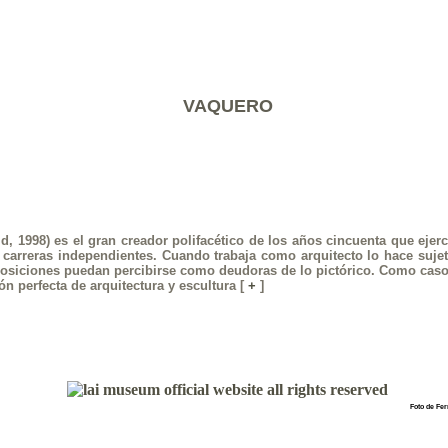
VAQUERO
d, 1998) es el gran creador polifacético de los años cincuenta que eje
n carreras independientes. Cuando trabaja como arquitecto lo hace suje
osiciones puedan percibirse como deudoras de lo pictórico. Como caso s
n perfecta de arquitectura y escultura [
+
]
Foto de Fer