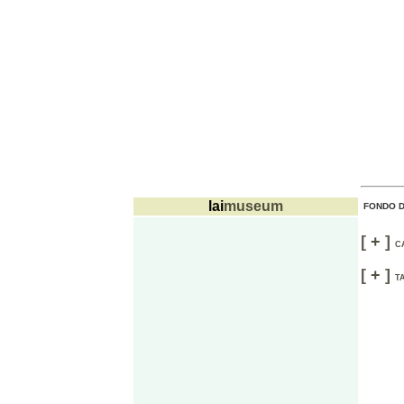
lai
museum
FONDO D
[
+
]
C
[
+
]
T