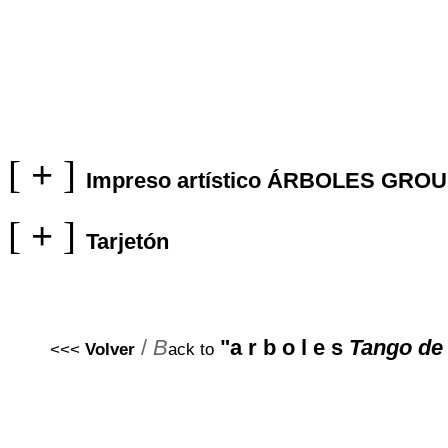
[
+
]
Impreso artístico ÁRBOLES GRO
[
+
]
Tarjetón
/
B
"a r b o l e s
Tango de 
<<<
Volver
ack to