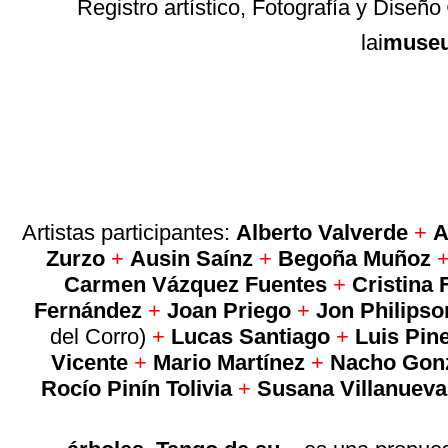
Registro artístico, Fotografía y Diseño
lai
muse
Artistas participantes:
Alberto Valverde
+
A
Zurzo
+
Ausin Saínz
+
Begoña Muñoz
Carmen Vázquez Fuentes
+
Cristina 
Fernández
+
Joan Priego
+
Jon Philips
del Corro)
+
Lucas Santiago
+
Luis Pin
Vicente
+
Mario Martínez
+
Nacho Gon
Rocío Pinín Tolivia
+
Susana Villanueva