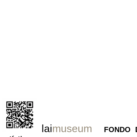
lai
museum
FONDO 