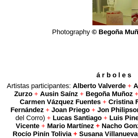
Photography
©
Begoña Muñ
á r b o l e s
Artistas participantes:
Alberto Valverde
+
A
Zurzo
+
Ausin Saínz
+
Begoña Muñoz
Carmen Vázquez Fuentes
+
Cristina 
Fernández
+
Joan Priego
+
Jon Philips
del Corro)
+
Lucas Santiago
+
Luis Pin
Vicente
+
Mario Martínez
+
Nacho Gonz
Rocío Pinín Tolivia
+
Susana Villanueva