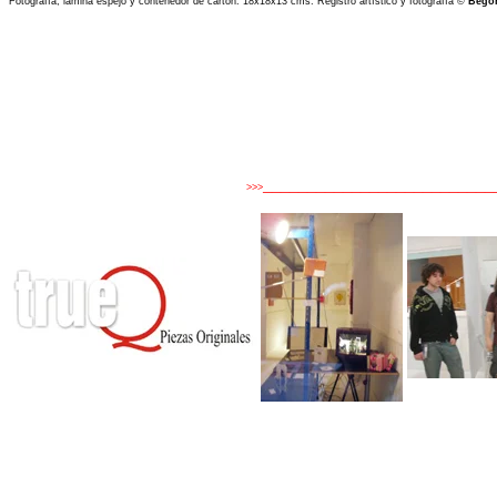
Fotografía, lámina espejo y contenedor de cartón. 18x18x13 cms.
Registro artístico y fotografía ©
Bego
__________________________
>>>