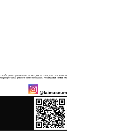
zación previa y/o licencia de uso, en su caso, sea cual fuere la
 imagen personal pudiera verse reflejadas.
Reservados Todos los
@laimuseum