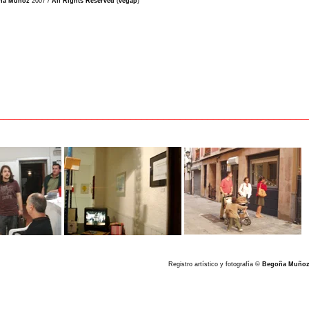
ña Muñoz
2007 /
All Rights Reserved
(
vegap
)
_________________________________________________________
Registro artístico y fotografía ©
Begoña Muño