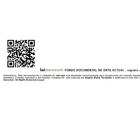
lai
museum
FONDO DOCUMENTAL DE ARTE ACTUAl _ registro ar
Advertencia.- Toda documentación y contenido de
sitio web
está disponible exclusivamnete para visualización y/o consulta telemát
finalidad y el medio, inventado o por inventar. Compilación web realizada por
Begoña Muñoz Fernández
y publicada en este sitio 
Derechos
/
All Rights Reserved (
vegap
)