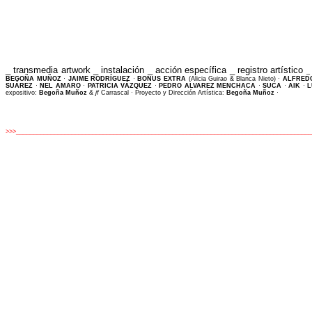
_
transmedia artwork _ instalación _ acción específica _
registro artístico
_
BEGOÑA MUÑOZ
·
JAIME RODRÍGUEZ
·
BONUS EXTRA
(Alicia Guirao & Blanca Nieto) ·
ALFRED
SUÁREZ
·
NEL AMARO
·
PATRICIA VÁZQUEZ
·
PEDRO ALVAREZ MENCHACA
·
SUCA
·
AIK
·
L
expositivo:
Begoña Muñoz
&
jf
Carrascal · Proyecto y Dirección Artística:
Begoña Muñoz
·
>>>
____________________________________________________________________________________