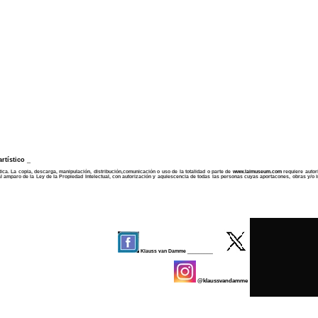
tístico _
ica. La copia, descarga, manipulación, distribución,comunicación o uso de la totalidad o parte de
www.laimuseum.com
requiere autori
al amparo de la Ley de la Propiedad Intelectual, con autorización y aquiescencia de todas las personas cuyas aportacones, obras y/o
Klauss van Damme
_________
@klaussvandamme