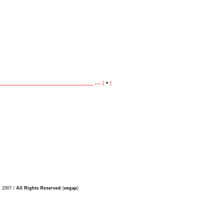
_______________________ ...
+
[
]
z
2007 /
All Rights Reserved
(
vegap
)