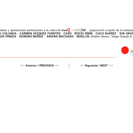
sala
lai
Q
 obras y aportaciones pertencienes a la colección
t
rue
>
_ expossición a través de la ventan
O COLUNGA
·
CARMEN VÁZQUEZ FUENTES
·
CASO
·
ROCÍO PINÍN
·
CUCO SUÁREZ
·
EVA GRA
UIS PINEDA
·
DIONISIO MUÑOZ
·
ARIANA MACHADO
·
MUELLÍN
(Andrés Alonso, Sergio Granda &
______________________________________________________________________________
. . .
|
<<<
Anterior / PREVIOUS
<<<
>>>
Siguiente / NEXT
>>>