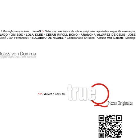
a /
through the windows
_
t
rue
Q
>
Selección exclusiva de obras originales aportadas específicamene por
NADO
·
JIM-BOX
·
LOLA KLEE
·
CÉSAR RIPOLL DONO
·
ARANCHA ALVAREZ DE CELIS
·
JOSE
 José Juan Fernández)
· SOCORRO DE NIGUEL
·
Comisariado artístico:
Klauss van Damme
. Montaje
<<<
Volver
/ Back to