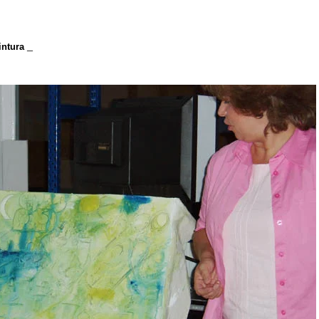
_
intura