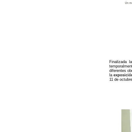
Un mo
Finalizada 
temporalmen
diferentes o
la
exposició
11 de octubr