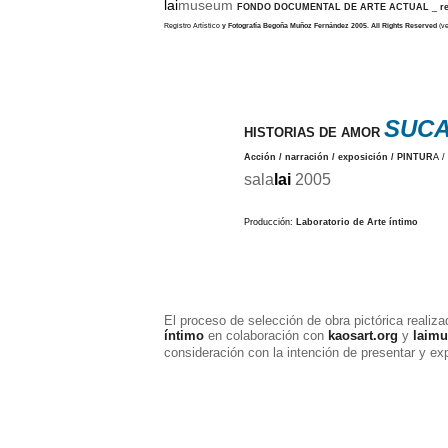
lai
museum
FONDO DOCUMENTAL DE ARTE ACTUAL
_
re
Registro Artístico
y Fotografía Begoña Muñoz Fernández 2005
.
All Rights Reserved
(v
SUC
HISTORIAS DE AMOR
Acción / narración / exposición / PINTUR
A /
sala
lai
2005
Producción:
Laboratorio de Arte íntimo
El proceso de selección de obra pictórica realiz
íntimo
en colaboración con
kaosart.org
y
laim
consideración con la intención de presentar y exp