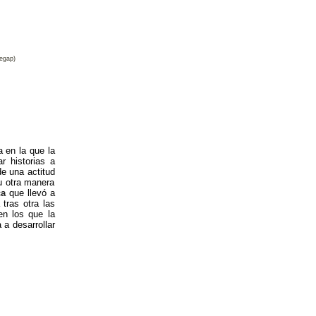
egap)
 en la que la
r historias a
de una actitud
u otra manera
ca
que llevó a
tras otra las
en los que la
 a desarrollar