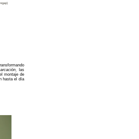
vegap)
ransformando
marcación
, las
el montaje de
 hasta el día