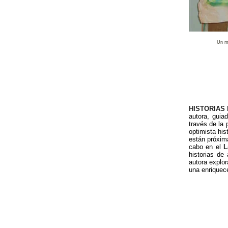
Un m
HISTORIAS
autora, guia
través de la 
optimista hi
están próxim
cabo en el
L
historias de
autora explor
una enriquece