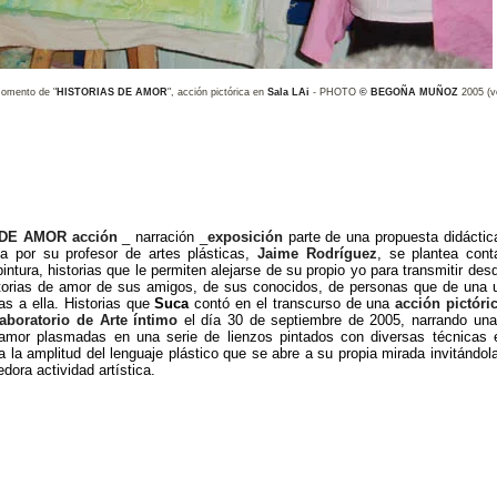
omento de "
HISTORIAS DE AMOR
", acción pictórica en
Sala LAi
- PHOTO
©
BEGOÑA MUÑOZ
2005 (v
 DE AMOR
acción
_ narración _
exposición
parte de una propuesta didáctica
da por su profesor de artes plásticas,
Jaime Rodríguez
, se plantea conta
pintura, historias que le permiten alejarse de su propio yo para transmitir des
storias de amor de sus amigos, de sus conocidos, de personas que de una 
as a ella. Historias que
Suca
contó en el transcurso de una
acción pictóri
aboratorio de Arte íntimo
el día 30 de septiembre de 2005, narrando una 
 amor plasmadas en una serie de lienzos pintados con diversas técnicas 
a la amplitud del lenguaje plástico que se abre a su propia mirada invitándola
dora actividad artística.