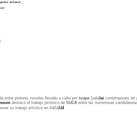
gistro artístico
_
egap)
A
ada entre pintores noveles llevado a cabo por
scape
[sala
lai
contemporary art 
useum
destacó el trabajo pictórico de
SUCA
entre las numerosas candidaturas
sala
la
i
oner su trabajo artístico en