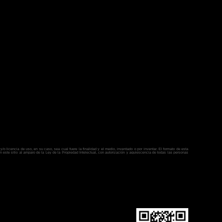
y/o licencia de uso, en su caso, sea cual fuere la finalidad y el medio, inventado o por inventar. El formato de esta
 este sitio al amparo de la Ley de la Propiedad Intelectual, con autorización y aquiescencia de todas las personas