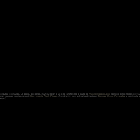
onsulta telemática. La copia, descarga, manipulación o uso de la totalidad o parte de
www.laimuseum.co
m
requiere autorización previa 
gunas páginas pueden requerir
Macromedia Flash Player
. Compilación web autoral realizada por
Begoña Muñoz Fernández
y publicada en
vegap)