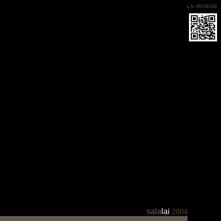
LAi MUSEUM
sala
lai
2004