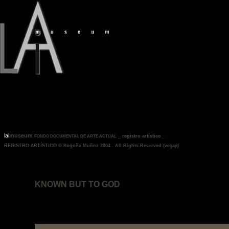
lai
museum
_
registro artístico
FONDO DOCUMENTAL DE ARTE ACTUAL
_
REGISTRO ARTÍSTICO ©
Begoña Muñoz 2004
.
All Rights Reserved
(vegap)
KNOWN BUT TO GOD