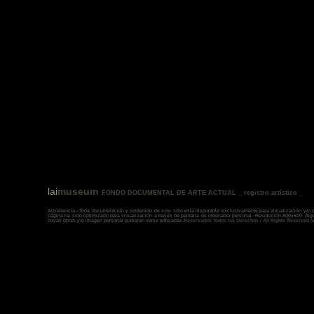
lai
museum
FONDO DOCUMENTAL DE ARTE ACTUAL _ registro artístico _
Advertencia.- Toda documentción y contenido de
este sitio
está disponible exclusivamente para visualización y/o c
página ha sido optimizado para visualización a través de pantalla de ordenador personal. Resolución 800x600. Al
cuyas obras y/o imagen personal pudieran verse reflejadas.
Reservados Todos los Derechos
/
All Rights Reserved
(