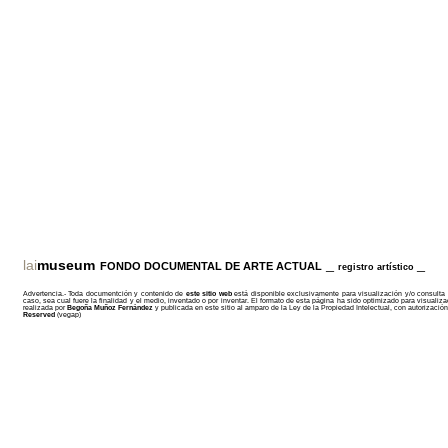
_
_
lai
museum
FONDO DOCUMENTAL
DE ARTE ACTUAL
registro artístico
Advertencia.- Toda documentción y contenido de
este sitio web
está disponible exclusivamente para visualización y/o consulta 
caso, sea cual fuere la finalidad y el medio, inventado o por inventar. El formato de esta página ha sido optimizado para visual
realizada por
Begoña Muñoz Fernández
y publicada en este sitio al amparo de la Ley de la Propiedad Intelectual, con autorizaci
Reserved
(vegap)