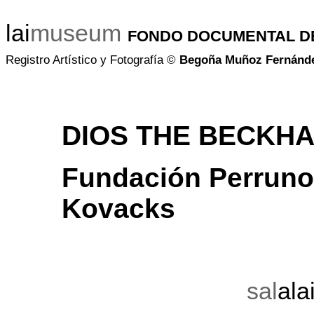
lai
museum
FONDO DOCUMENTAL D
Registro Artístico y Fotografía
©
Begoña Muñoz Fernánd
DIOS THE BECKHA
Fundación Perruno-
Kovacks
sal
ala