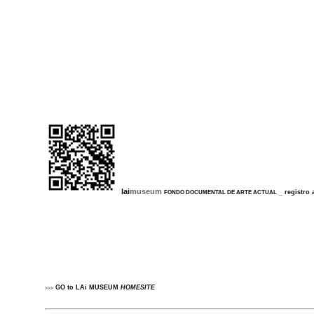
lai
museum
_
registro 
FONDO DOCUMENTAL DE ARTE ACTUAL
....
............
GO to
LAi MUSEUM
HOME
SITE
>>>