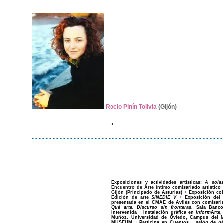
Rocio Pinín Tolivia
(Gijón)
--
.
- - - - - - - - - - - - - - - - - - - - - - - - - - - - - - - - - - - - - - - - - - - - - - - - - - - - - - -
Exposiciones y actividades artísticas:
A sola
Encuentro de Arte íntimo
comisariado artístico
Gijón
(Principado de Asturias
)
+
Exposición col
Edición de arte
SINEDIE
V
+
Exposición del 
presentada
en el
CMAE
de Avilés con comisar
Qué arte.
Discurso sin fronteras
. Sala Banc
intervenida
+
Instalación gráfica en
inform
Arte
,
Muñoz
. Universidad de Oviedo, Campus del 
MUSEUM
+
Participa en
Cuentos...
salón de ná