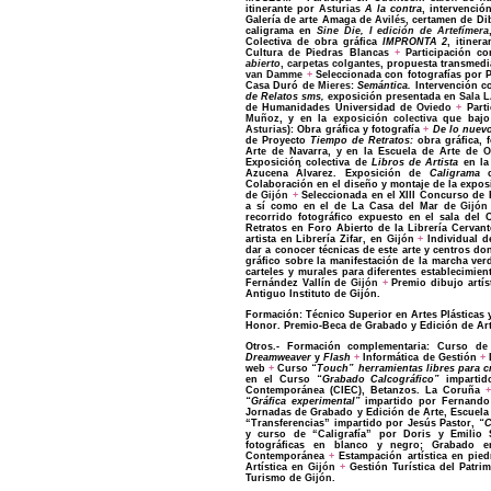
itinerante por
Asturias
A la contra
, intervenció
Galería de arte Amaga
de
Avilés
, certamen de Di
caligrama en
Sine Die
,
I edición de Artefímera
Colectiva de obra gráfica
IMPRONTA 2
, itiner
Cultura
de
Piedras Blancas
+
Participación c
abierto
, carpetas colgantes
,
propuesta transmedi
van Damme
+
Seleccionada con fotografías por
Casa Duró
de
Mieres
:
Semántica
.
Intervención co
de
Relatos
sms,
exposición presentada en
Sala L
de Humanidades Universidad de
Oviedo
+
Parti
Muñoz
, y en la
exposición colectiva
que bajo 
Asturias
): Obra gráfica y fotografía
+
De lo nuev
de Proyecto
Tiempo de Retratos
:
obra gráfica, 
Arte de
Navarra
, y en la
Escuela de Arte de
O
Exposición colectiva de
Libros de Artista
en la
Azucena Álvarez
. Exposición de
Caligrama
Colaboración en el diseño y montaje de la exposi
de
Gijón
+
Seleccionada en el XIII Concurso de
a
sí como en el de La
Casa del Mar
de
Gijón
recorrido fotográfico
expuesto en el sala del
Retratos
en
Foro Abierto
de la Librería Cervan
artista en
Librería Zifar
, en
Gijón
+
Individual 
dar a conocer técnicas de este arte y centros do
gráfico
sobre la manifestación de la
marcha ve
carteles
y
murales
para diferentes establecimien
Fernández Vallín
de
Gijón
+
Premio dibujo artís
Antiguo Instituto de Gijón.
Formación: Técnico Superior en Artes Plásticas 
Honor. Premio-Beca de Grabado y Edición de Art
Otros.- Formación complementaria: Curso d
Dreamweaver
y
Flash
+
Informática de Gestión
+
D
web
+
Curso
“Touch”
herramientas libres para 
en el Curso
“Grabado Calcográfico”
impartid
Contemporánea (CIEC),
Betanzos. La Coruña
“Gráfica experimental”
impartido por Fernando
Jornadas de Grabado y Edición de Arte, Escuela
“Transferencias” impartido por Jesús Pastor,
“C
y curso de “Caligrafía” por Doris y Emilio
fotográficas en blanco y negro; Grabado en
Contemporánea
+
Estampación artística en pied
Artística en
Gijón
+
Gestión Turística del Patri
Turismo de
Gijón
.