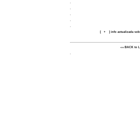
.
.
.
.
.
[
+
]
info actualizada sobr
BACK to
L
<<<
.