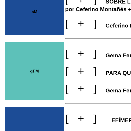
SOBRE LO
por Ceferino Montañés +
cM
[
+
]
Ceferino
[
+
]
Gema Fer
[
+
]
gFM
PARA QU
[
+
]
Gema Fer
[
+
]
EFÍME