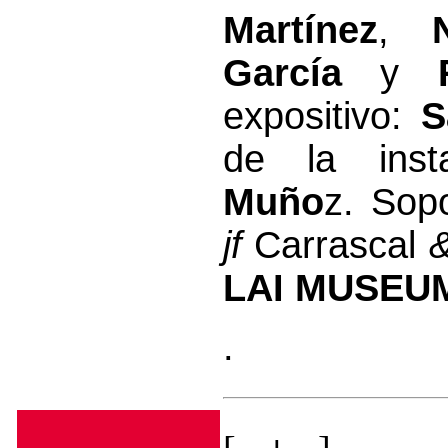
Martínez
,
García
y
expositivo:
S
de la inst
Muño
z. Sop
jf
Carrascal
LAI MUSEU
.