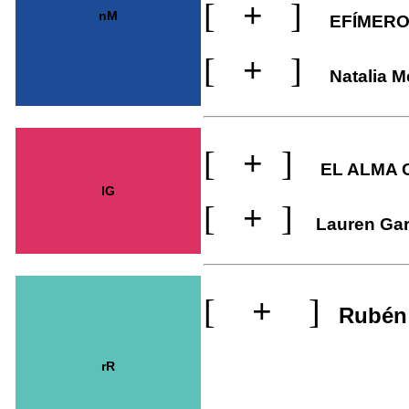
[
+
]
nM
EFÍMERO 
[
+
]
Natalia M
[
+
]
EL ALMA 
lG
[
+
]
Lauren Garc
[
+
]
Rubén 
rR