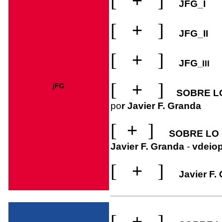
[
+
]
JFG_I
[
+
]
JFG_II
[
+
]
JFG
_III
[
+
]
jFG
SOBRE LO
po
r
Javier F. Granda
[
+
]
SOBRE LO Í
Javier F. Granda
-
vdeio
[
+
]
Javier F. 
[
+
]