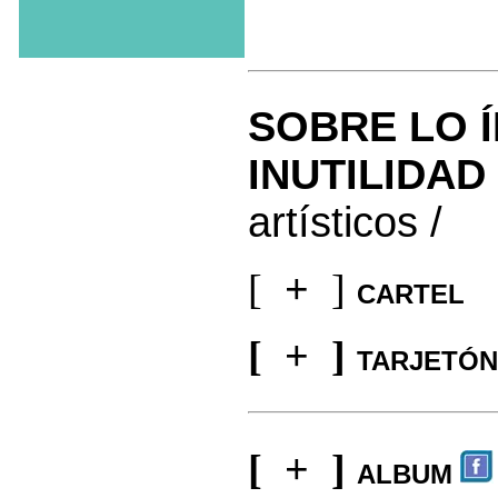
SOBRE LO ÍN
INUTILIDAD
artísticos /
[
+
]
CARTEL
[ + ]
T
ARJETÓN
[
+
]
ALBUM