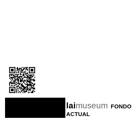
lai
museum
FONDO 
ACTUAL