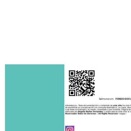
ll
lai
museum
FONDO DOCU
Advertencia.- Toda documentación y contenido de
este sitio
ha sido f
de posibilitar su visualización y/o consulta telemática. La copia, des
cual fuere la finalidad y el medio, inventado o por inventar. Página 
realizada por
Begoña Muñoz Fernández
y publicada en este sitio al 
Reservados Todos los Derecho
s /
All Rights Reserved
/ vegap /