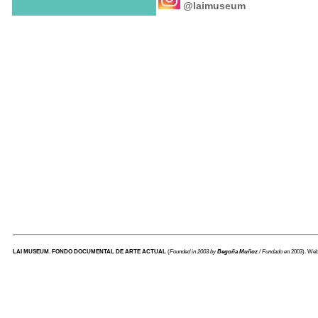
@laimuseum
LAI MUSEUM
.
FONDO DOCUMENTAL DE ARTE ACTUAL
(
Founded in 2003 by
Begoña Muñoz
/ Fundado en
2003). We