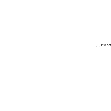
[
+
] info ac