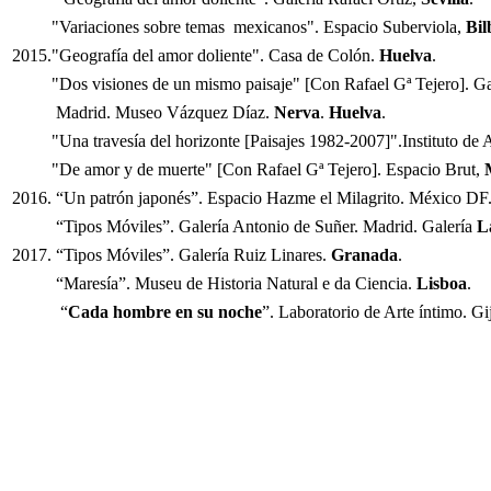
"Variaciones sobre temas mexicanos". Espacio Suberviola,
Bil
2015."Geografía del amor doliente". Casa de Colón.
Huelva
.
"Dos visiones de un mismo paisaje" [Con Rafael Gª Tejero]. Gal
Madrid. Museo Vázquez Díaz.
Nerva
.
Huelva
.
"Una travesía del horizonte [Paisajes 1982-2007]".Instituto de A
"De amor y de muerte" [Con Rafael Gª Tejero]. Espacio Brut,
2016. “Un patrón japonés”. Espacio Hazme el Milagrito. México DF
“Tipos Móviles”. Galería Antonio de Suñer. Madrid. Galería
L
2017. “Tipos Móviles”. Galería Ruiz Linares.
Granada
.
“Maresía”. Museu de Historia Natural e da Ciencia.
Lisboa
.
“
Cada hombre en su noche
”. Laboratorio de Arte íntimo. Gi