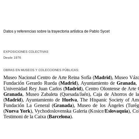
Datos y referencias sobre la trayectoria artística de Pablo Sycet
EXPOSICIONES COLECTIVAS
Desde 1976
OBRAS EN MUSEOS Y COLECCIONES PÚBLICAS:
Museo Nacional Centro de Arte Reina Sofía (
Madrid
), Museo Vázq
Fundación Gerardo Rueda (
Madrid
), Ayuntamiento de
Granada
,
Universidad Rey Juan Carlos (
Madrid
), Centro Olontense de Arte
Granada
, Museo Zabaleta (Quesada/Jaén), Caja de Ahorros de la
(
Madrid
), Ayuntamiento de
Huelva
, The Hispanic Society of Amé
Fundación La General (
Granada
), Museo de los Ángeles (Turég
(
Nueva York
), Vychodoslovenska Galeria (Kosice/
Eslovaquia
), Co
Testimoni de la Caixa (
Barcelona
).