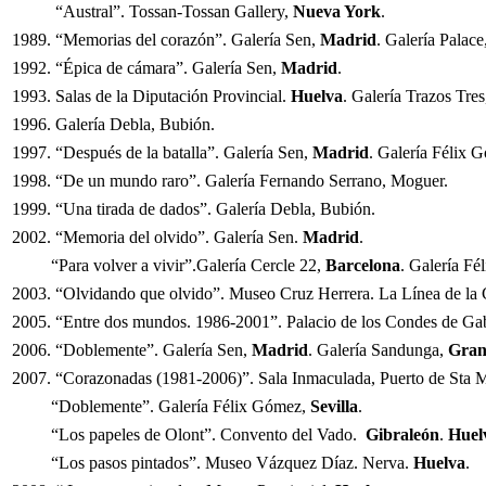
“Austral”. Tossan-Tossan Gallery,
Nueva York
.
1989. “Memorias del corazón”. Galería Sen,
Madrid
. Galería Palace
1992. “Épica de cámara”. Galería Sen,
Madrid
.
1993. Salas de la Diputación Provincial.
Huelva
. Galería Trazos Tre
1996. Galería Debla, Bubión.
1997. “Después de la batalla”. Galería Sen,
Madrid
. Galería Félix 
1998. “De un mundo raro”. Galería Fernando Serrano, Moguer.
1999. “Una tirada de dados”. Galería Debla, Bubión.
2002. “Memoria del olvido”. Galería Sen.
Madrid
.
“Para volver a vivir”.Galería Cercle 22,
Barcelona
. Galería F
2003. “Olvidando que olvido”. Museo Cruz Herrera. La Línea de la 
2005. “Entre dos mundos. 1986-2001”. Palacio de los Condes de Ga
2006. “Doblemente”. Galería Sen,
Madrid
. Galería Sandunga,
Gran
2007. “Corazonadas (1981-2006)”. Sala Inmaculada, Puerto de Sta M
“Doblemente”. Galería Félix Gómez,
Sevilla
.
“Los papeles de Olont”. Convento del Vado.
Gibraleón
.
Huel
“Los pasos pintados”. Museo Vázquez Díaz. Nerva.
Huelva
.