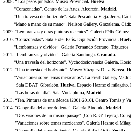
2008. “ Los pasos pintados. Museo Provincial.
Huelva
.
“Corazonadas”. Centro de las Artes. Alcorcón.
Madrid
.
“Una travesía del horizonte”. Sala Pescadería Vieja. Jerez, Cádi
“Mano a mano de su mano”. Neilson Gallery. Grazalema, Cádiz.
2009. “Lembranzas y otras pinturas recientes”. Galería Félix Gómez
2010. ”Corazonadas”. Sala Hotel París. Diputación Provincial.
Huel
“Lembranzas y olvidos”. Galería Fernando Serrano. Trigueros,
2011. “Lembranzas y olvidos”. Galería Sandunga.
Granada
.
“Una travesía del horizonte”. Vychodoslovenska Galeria, Kosi
2012. “Una travesía del horizonte”. Museo Vázquez Díaz.
Nerva
,
H
“Variaciones sobre temas mexicanos”. La Fresh Gallery, Madrid
Sala DBAT, Gibraleón,
Huelva
. Espacio Hazme el milagrito.
“Las horas del día”. Sala Vuelapluma,
Madrid
2013. “Ten. Pinturas de una década [2001-2010]. Centro Tomás y Va
2014. "Geografía del amor doliente". Galería Binomio,
Madrid
.
"Dos visiones de un mismo paisaje" [Con R. Gª Tejero]. Colegio
"Variaciones sobre temas mexicanos". Galería Hazme el Milag
"Geografía del amor doliente". Galería Rafael Ortiz,
Sevilla
.