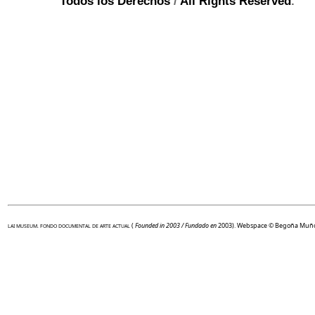
Todos los Derechos
/
All Rights Reserved
.
(
Founded in 2003 / Fundado en
2003). Webspace ©
Begoña Muño
LAI MUSEUM
.
FONDO DOCUMENTAL DE ARTE ACTUAL