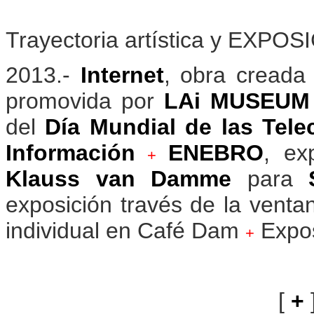
Trayectoria artística y EXPO
2013.-
Internet
, obra creada
promovida por
LAi MUSEUM
del
Día Mundial de las Tel
Información
ENEBRO
, ex
+
Klauss van Damme
para
exposición través de la venta
individual en Café Dam
Expos
+
[
+