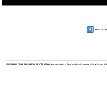
Klauss van D
LAI MUSEUM
.
FONDO DOCUMENTAL DE ARTE ACTUAL
(
Founded in 2003 by Begoña Muñoz / Fundado en
2003). Webspace ©
B