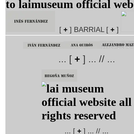
[
+
] BARRIAL [
+
]
... [
+
] ... // ...
... [
+
] ... // ...