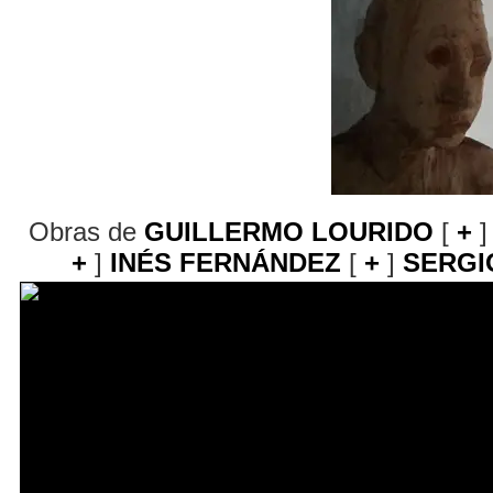
Obras de
GUILLERMO LOURIDO
[
+
]
+
]
INÉS FERNÁNDEZ
[
+
]
SERGI
El contenido de esta pági
Adobe Flash Player.