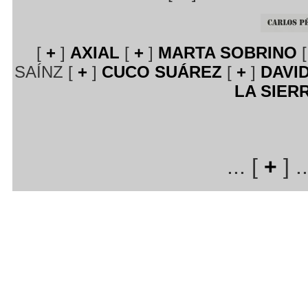
[
+
]
AXIAL
[
+
]
MARTA SOBRINO
[
SAÍNZ [
+
]
CUCO SUÁREZ
[
+
]
DAVI
LA SIER
... [
+
] ..