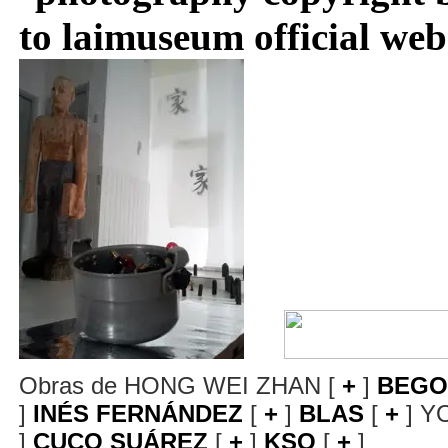
Obras de HONG WEI ZHAN [
+
]
BEGO
]
INÉS FERNÁNDEZ
[
+
]
BLAS
[
+
] Y
]
CUCO SUÁREZ
[
+
]
KSO
[
+
]