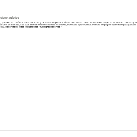
egistro artístico
_
 quienes de común acuerdo autorizan y acuerdan su publicación en este medio con la finalidad exclusiva de facilitar la consulta y vi
ia de uso, en su caso, sea cual fuere el medio o finalidad y contexto, inventado o por inventar. Formato de página optimizado para pantall
ctual.
Reservados Todos los Derechos
/
All Rights Reserved
/