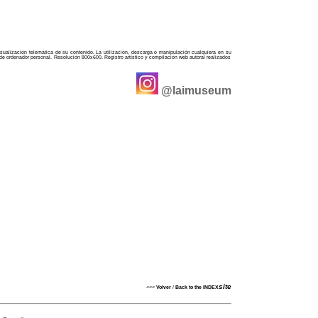
sualización telemática de su contenido. La utilización, descarga o manipulación cualquiera en su
a de ordenador personal. Resolución 800x600. Registro artístico y compilación web autoral realizados
@laimuseum
site
<<<
Volver
/
Back to the INDEX