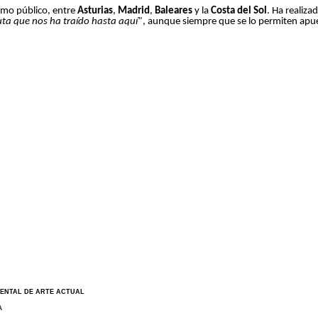
omo público, entre
Asturias
,
Madrid
,
Baleares
y la
Costa del Sol
. Ha realiza
uta que nos ha traído hasta aquí”
, aunque siempre que se lo permiten ap
ENTAL DE
ARTE ACTUAL
A