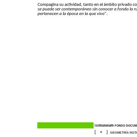
Compagina su actividad, tanto en el ámbito privado c
se puede ser contemporáneo sin conocer a fondo la r
pertenecen a la época en la que vivo”
.
lai
museum
FONDO
DOCUM
[
+
]
GEOMETRÍA ROT