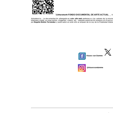
l
lai
museum
_
r
FONDO DOCUMENTAL DE ARTE ACTUAL
Advertencia.- La documentación albergada en
este sitio web
pertenece a los autores de la misma,
totalidad o parte -ya sean textos, imagenes, videos, etc.- requiere autorización expresa y/o licenc
por
Begoña Muñoz Fernández
y publicados en este sitio al amparo de la Ley de la Propiedad Intele
Klauss van Damme
@klaussvandamme