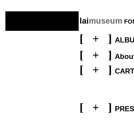
lai
museum
FO
[
+
]
ALB
[
+
]
About
[
+
]
CAR
[
+
]
PRES