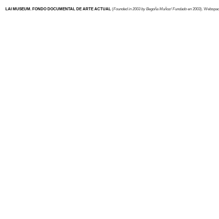
LAI MUSEUM.
FONDO DOCUMENTAL DE ARTE ACTUAL
(
Founded in 2003 by Begoña Muñoz/ Fundado en
2003). Webspa