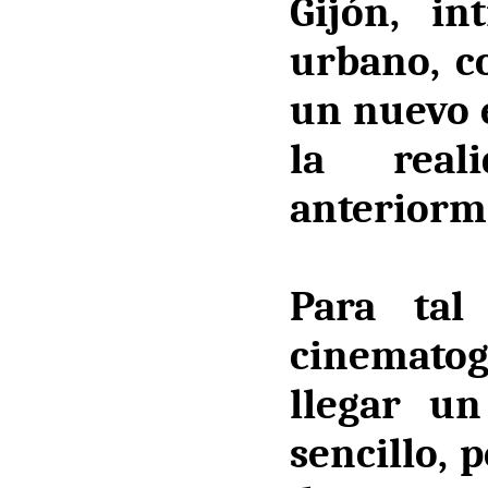
Gijón
, in
urbano, c
un nuevo e
la real
anteriorm
Para tal
cinematogr
llegar u
sencillo,